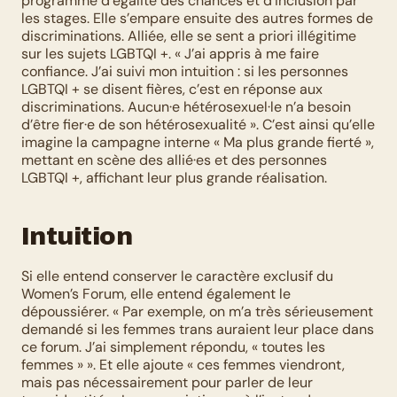
programme d’égalité des chances et d’inclusion par 
les stages. Elle s’empare ensuite des autres formes de 
discriminations. Alliée, elle se sent a priori illégitime 
sur les sujets LGBTQI +. « J’ai appris à me faire 
confiance. J’ai suivi mon intuition : si les personnes 
LGBTQI + se disent fières, c’est en réponse aux 
discriminations. Aucun·e hétérosexuel·le n’a besoin 
d’être fier·e de son hétérosexualité ». C’est ainsi qu’elle 
imagine la campagne interne « Ma plus grande fierté », 
mettant en scène des allié·es et des personnes 
LGBTQI +, affichant leur plus grande réalisation. 
Intuition
Si elle entend conserver le caractère exclusif du 
Women’s Forum, elle entend également le 
dépoussiérer. « Par exemple, on m’a très sérieusement 
demandé si les femmes trans auraient leur place dans 
ce forum. J’ai simplement répondu, « toutes les 
femmes » ». Et elle ajoute « ces femmes viendront, 
mais pas nécessairement pour parler de leur 