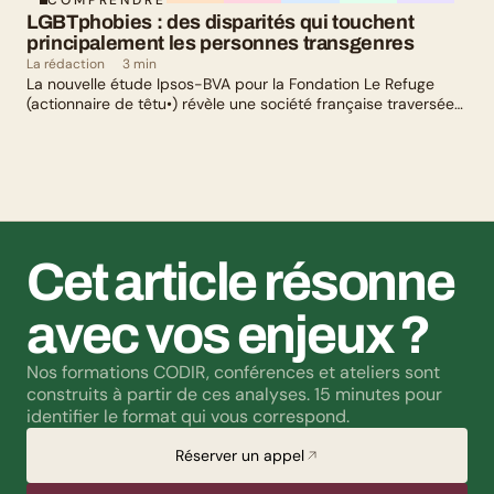
COMPRENDRE
LGBTphobies : des disparités qui touchent 
principalement les personnes transgenres
La rédaction
3 min
La nouvelle étude Ipsos-BVA pour la Fondation Le Refuge
(actionnaire de têtu•) révèle une société française traversée
par un paradoxe : alors qu’une large majorité de Français
soutient les actions de lutte contre les LGBTphobies, les
questions liées à la transidentité continuent de susciter
méfiance et rejet.
Cet article résonne 
avec vos enjeux ?
Nos formations CODIR, conférences et ateliers sont 
construits à partir de ces analyses. 15 minutes pour 
identifier le format qui vous correspond.
Réserver un appel