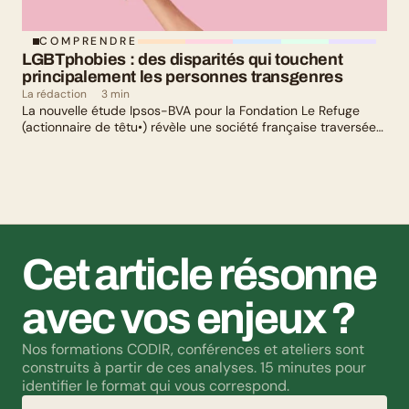
COMPRENDRE
LGBTphobies : des disparités qui touchent 
principalement les personnes transgenres
La rédaction
3 min
La nouvelle étude Ipsos-BVA pour la Fondation Le Refuge
(actionnaire de têtu•) révèle une société française traversée
par un paradoxe : alors qu’une large majorité de Français
soutient les actions de lutte contre les LGBTphobies, les
questions liées à la transidentité continuent de susciter
méfiance et rejet.
Cet article résonne 
avec vos enjeux ?
Nos formations CODIR, conférences et ateliers sont 
construits à partir de ces analyses. 15 minutes pour 
identifier le format qui vous correspond.