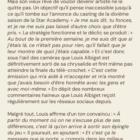
Mais son vieux rêve de vouloir devenir artiste ne le 
quitte pas. Un objectif qu’il pense inaccessible jusqu’à 
ce qu’il tombe sur l’annonce du casting de la dixième 
saison de la Star Academy. « 
Je me suis dit, tu fonces, 
et je ne me suis pas laissé d’autre choix que d’être 
pris.
 ». La stratégie fonctionne et le déclic se produit : « 
Au bout de la première semaine, je me suis dit que si 
j’étais là, ce n’était pas pour rien, qu’il fallait que je 
leur montre de quoi j’étais capable.
 » Et c’est donc 
sous l’œil des caméras que Louis Albiget est 
définitivement sorti de sa chrysalide et finit même pas 
atteindre la finale du télé-crochet. « 
C’est cette 
émission qui m’a aidé à m’accepter et m’a montré 
que j’avais besoin d’être honnête avec les gens et 
avec moi-même.
 » En dépit des nombreux 
commentaires haineux que Louis Albiget reçoit 
régulièrement sur les réseaux sociaux depuis.
Malgré tout, Louis affirme d’un ton convaincu : « 
À 
partir du moment où on ne s’excuse plus de ses 
différences, c’est là qu’on arrive à sortir son épingle 
du jeu
 ». Il poursuit, en ajoutant : « 
Et c’est ça le 
message que je porte, y compris dans les milieux 