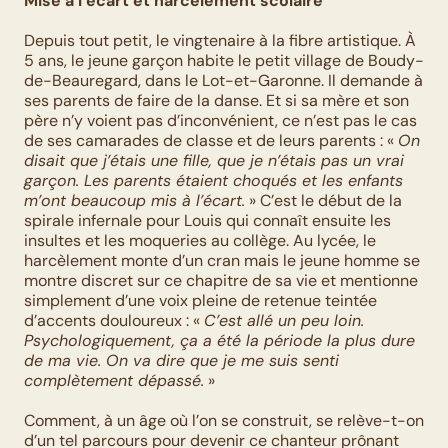
Mise à l’écart et harcèlement scolaire
Depuis tout petit, le vingtenaire à la fibre artistique. À 
5 ans, le jeune garçon habite le petit village de Boudy-
de-Beauregard, dans le Lot-et-Garonne. Il demande à 
ses parents de faire de la danse. Et si sa mère et son 
père n’y voient pas d’inconvénient, ce n’est pas le cas 
de ses camarades de classe et de leurs parents : « 
On 
disait que j’étais une fille, que je n’étais pas un vrai 
garçon. Les parents étaient choqués et les enfants 
m’ont beaucoup mis à l’écart.
 » C’est le début de la 
spirale infernale pour Louis qui connaît ensuite les 
insultes et les moqueries au collège. Au lycée, le 
harcèlement monte d’un cran mais le jeune homme se 
montre discret sur ce chapitre de sa vie et mentionne 
simplement d’une voix pleine de retenue teintée 
d’accents douloureux : « 
C’est allé un peu loin.
Psychologiquement, ça a été la période la plus dure 
de ma vie. On va dire que je me suis senti 
complètement dépassé.
 »
Comment, à un âge où l’on se construit, se relève-t-on 
d’un tel parcours pour devenir ce chanteur prônant 