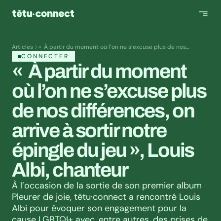
Articles
« À partir du moment où l’on ne s’excuse plus de nos
différences, on arrive à sortir notre épingle du jeu », Louis Albi,
CONNECTER
chanteur
«  À partir du moment 
où l’on ne s’excuse plus 
de nos différences, on 
arrive à sortir notre 
épingle du jeu », Louis 
Albi, chanteur
À l’occasion de la sortie de son premier album 
Pleurer de joie, têtu·connect a rencontré Louis 
Albi pour évoquer son engagement pour la 
cause LGBTQI+ avec, entre autres, des prises de 