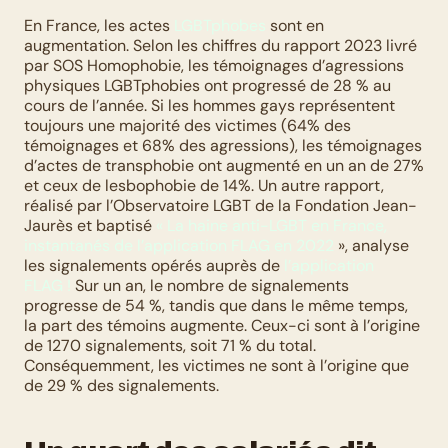
En France, les actes 
LGBTphobes
 sont en 
augmentation. Selon les chiffres du rapport 2023 livré 
par SOS Homophobie, les témoignages d’agressions 
physiques LGBTphobies ont progressé de 28 % au 
cours de l’année. Si les hommes gays représentent 
toujours une majorité des victimes (64% des 
témoignages et 68% des agressions), les témoignages 
d’actes de transphobie ont augmenté en un an de 27% 
et ceux de lesbophobie de 14%. Un autre rapport, 
réalisé par l’Observatoire LGBT de la Fondation Jean-
Jaurès et baptisé 
« La haine anti-LGBT en France, 
instantanés de l’application FLAG en 2022
 », analyse 
les signalements opérés auprès de 
l’application 
FLAG !
 Sur un an, le nombre de signalements 
progresse de 54 %, tandis que dans le même temps, 
la part des témoins augmente. Ceux-ci sont à l’origine 
de 1270 signalements, soit 71 % du total. 
Conséquemment, les victimes ne sont à l’origine que 
de 29 % des signalements.