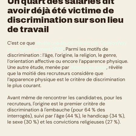
Un quart des salariés dit 
avoir déjà été victime de 
discrimination sur son lieu 
de travail
C’est ce que 
révèle une étude menée par OpinionWay 
pour Apicil en mars 2023
. Parmi les motifs de 
discrimination : l’âge, l’origine, la religion, le genre, 
l’orientation affective ou encore l’apparence physique. 
Une autre étude, menée par 
Adecco et Ipsos
, révèle 
que la moitié des recruteurs considère que 
l’apparence physique est le critère de discrimination 
le plus courant. 
Avant même de rencontrer les candidat·es, pour les 
recruteurs, l'origine est le premier critère de 
discrimination à l'embauche (pour 64 % des 
interrogés), suivi par l'âge (44 %), le handicap (34 %), 
le sexe (30 %) et les convictions religieuses (27 %).