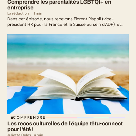
Comprendre les parentalités LGBTQI+ en 
entreprise
La rédaction
1 min
Dans cet épisode, nous recevons Florent Rispoli (vice-
président HR pour la France et la Suisse au sein d'ADP), et
Mélanie Lafuma (co-fondatrice de Senza) qui nous parlent de
leurs parcours de parents LGBTQ+.
COMPRENDRE
Les recos culturelles de l’équipe têtu•connect 
pour l’été !
Juliette Oulès
4 min