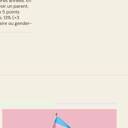
res années. En 
ir un parent, 
 5 points 
, 13% (+3 
aire ou gender-