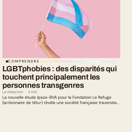
COMPRENDRE
LGBTphobies : des disparités qui 
touchent principalement les 
personnes transgenres
La rédaction
3 min
La nouvelle étude Ipsos-BVA pour la Fondation Le Refuge
(actionnaire de têtu•) révèle une société française traversée
par un paradoxe : alors qu’une large majorité de Français
soutient les actions de lutte contre les LGBTphobies, les
questions liées à la transidentité continuent de susciter
méfiance et rejet.