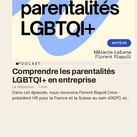
PODCAST
Comprendre les parentalités 
LGBTQI+ en entreprise
La rédaction
1 min
Dans cet épisode, nous recevons Florent Rispoli (vice-
président HR pour la France et la Suisse au sein d'ADP), et
Mélanie Lafuma (co-fondatrice de Senza) qui nous parlent de
leurs parcours de parents LGBTQ+.