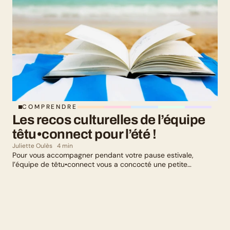
COMPRENDRE
Les recos culturelles de l’équipe 
têtu•connect pour l’été !
Juliette Oulès
4 min
Pour vous accompagner pendant votre pause estivale,
l’équipe de têtu•connect vous a concocté une petite
sélection culturelle. Livres, série, musique et exposition
culturelle : il y en a pour tous les goûts !