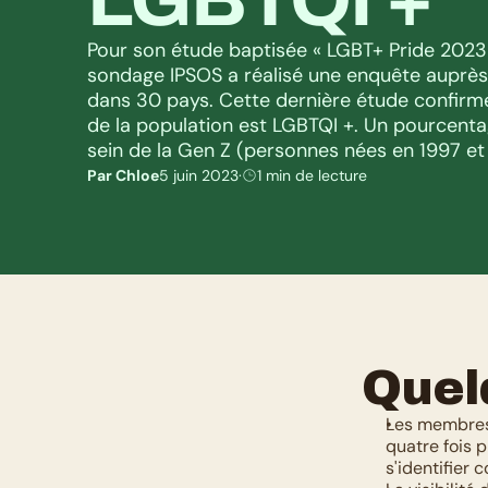
Pour son étude baptisée « LGBT+ Pride 2023 », 
sondage IPSOS a réalisé une enquête auprès 
dans 30 pays. Cette dernière étude confirme
de la population est LGBTQI +. Un pourcentag
sein de la Gen Z (personnes nées en 1997 et
Par Chloe
5 juin 2023
·
1 min de lecture
Quel
Les membres 
quatre fois 
s'identifier