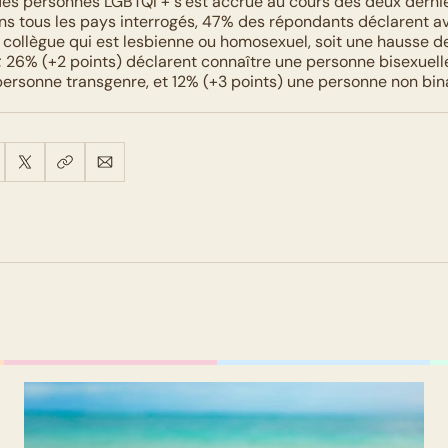
é des personnes LGBTQI + s’est accrue au cours des deux derniè
s tous les pays interrogés, 47% des répondants déclarent avo
 collègue qui est lesbienne ou homosexuel, soit une hausse de
; 26% (+2 points) déclarent connaître une personne bisexuelle
personne transgenre, et 12% (+3 points) une personne non bin