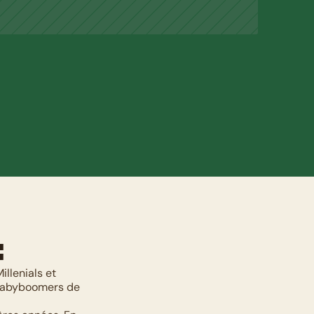
:
llenials et 
 babyboomers de 