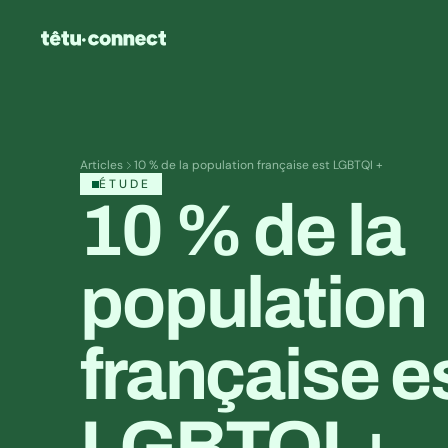
Articles
10 % de la population française est LGBTQI +
ÉTUDE
10 % de la 
population 
française es
LGBTQI +